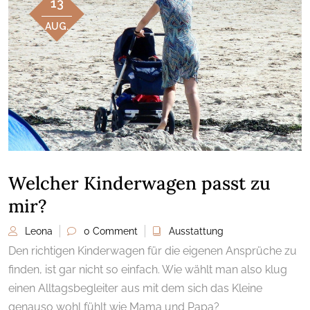
13
AUG.
Welcher Kinderwagen passt zu
mir?
Leona
0 Comment
Ausstattung
Den richtigen Kinderwagen für die eigenen Ansprüche zu
finden, ist gar nicht so einfach. Wie wählt man also klug
einen Alltagsbegleiter aus mit dem sich das Kleine
genauso wohl fühlt wie Mama
und Papa?