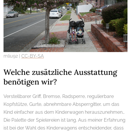
mliu92 |
CC-BY-SA
Welche zusätzliche Ausstattung
benötigen wir?
Verstellbarer Griff, Bremse, Radsperre, regulierbare
Kopfstütze, Gurte, abnehmbare Absperrgitter, um das
Kind einfacher aus dem Kinderwagen herauszunehmen…
Die Palette der Spielereien ist lang. Aus meiner Erfahrung
ist bei der Wahl des Kinderwagens entscheidender, dass