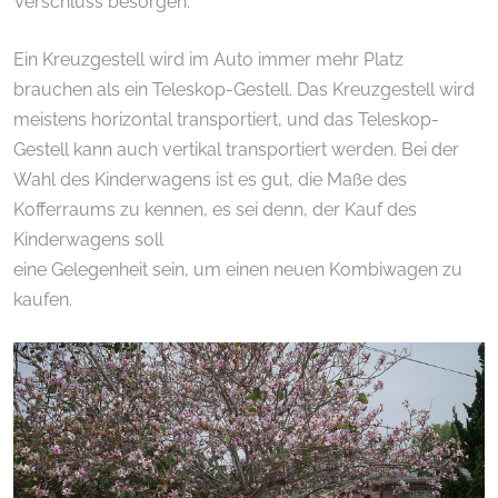
Verschluss besorgen.
Ein Kreuzgestell wird im Auto immer mehr Platz
brauchen als ein Teleskop-Gestell. Das Kreuzgestell wird
meistens horizontal transportiert, und das Teleskop-
Gestell kann auch vertikal transportiert werden. Bei der
Wahl des Kinderwagens ist es gut, die Maße des
Kofferraums zu kennen, es sei denn, der Kauf des
Kinderwagens soll
eine Gelegenheit sein, um einen neuen Kombiwagen zu
kaufen.