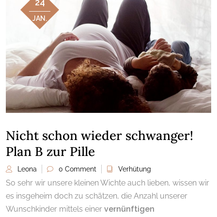
24
JAN.
Nicht schon wieder schwanger!
Plan B zur Pille
Leona
0 Comment
Verhütung
So sehr wir unsere kleinen Wichte auch lieben, wissen wir
es insgeheim doch zu schätzen, die Anzahl unserer
Wunschkinder mittels einer
vernünftigen