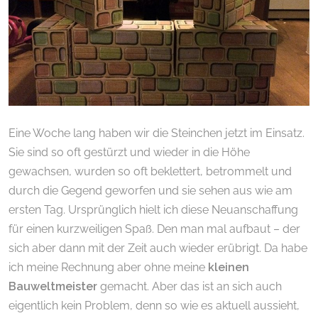
Eine Woche lang haben wir die Steinchen jetzt im Einsatz.
Sie sind so oft gestürzt und wieder in die Höhe
gewachsen, wurden so oft beklettert, betrommelt und
durch die Gegend geworfen und sie sehen aus wie am
ersten Tag. Ursprünglich hielt ich diese Neuanschaffung
für einen kurzweiligen Spaß. Den man mal aufbaut – der
sich aber dann mit der Zeit auch wieder erübrigt. Da habe
ich meine Rechnung aber ohne meine
kleinen
Bauweltmeister
gemacht. Aber das ist an sich auch
eigentlich kein Problem, denn so wie es aktuell aussieht,