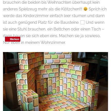
brauchen die beiden bis Weihnachten überhaupt kein
anderes Spielzeug mehr als die Klötzchen!!!
Sprich ich
werde das Kinderzimmer einfach leer räumen und dann
ist auch genügend Platz für die Bausteine.
Und wenn
sie eine Stuhl brauchen, ein Bettchen oder einen Tisch –
dann bauen sie sich eben eins. Machen sie ja sowieso.
Merken
Nur eben in meinem Wohnzimmer.