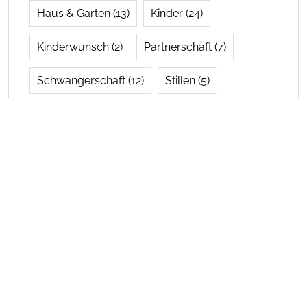
Haus & Garten
(13)
Kinder
(24)
Kinderwunsch
(2)
Partnerschaft
(7)
Schwangerschaft
(12)
Stillen
(5)
Tipps
(5)
Tragen
(2)
Urlaub mit Kindern
(4)
Verhütung
(3)
Wickeln
(5)
Wochenbett
(5)