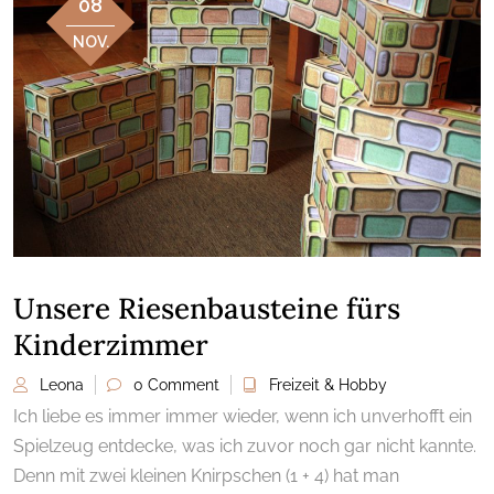
08
NOV.
Unsere Riesenbausteine fürs
Kinderzimmer
Leona
0 Comment
Freizeit & Hobby
Ich liebe es immer immer wieder, wenn ich unverhofft ein
Spielzeug entdecke, was ich zuvor noch gar nicht kannte.
Denn mit zwei kleinen Knirpschen (1 + 4) hat man