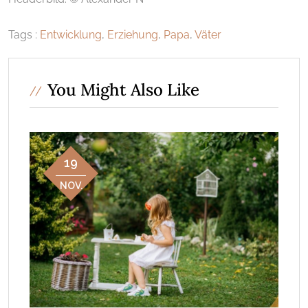
Tags :
Entwicklung
,
Erziehung
,
Papa
,
Väter
You Might Also Like
19
NOV.