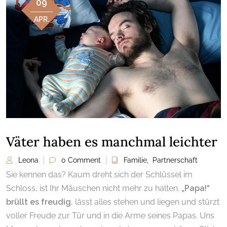
09
APR.
Väter haben es manchmal leichter
Leona
0 Comment
Familie
,
Partnerschaft
Sie kennen das? Kaum dreht sich der Schlüssel im
Schloss, ist Ihr Mäuschen nicht mehr zu halten.
„Papa!“
brüllt es freudig
, lässt alles stehen und liegen und stürzt
voller Freude zur Tür und in die Arme seines Papas
. Uns